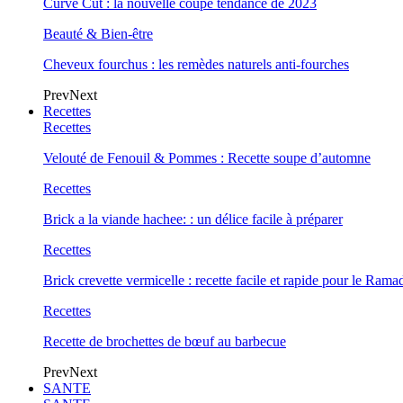
Curve Cut : la nouvelle coupe tendance de 2023
Beauté & Bien-être
Cheveux fourchus : les remèdes naturels anti-fourches
Prev
Next
Recettes
Recettes
Velouté de Fenouil & Pommes : Recette soupe d’automne
Recettes
Brick a la viande hachee: : un délice facile à préparer
Recettes
Brick crevette vermicelle : recette facile et rapide pour le Rama
Recettes
Recette de brochettes de bœuf au barbecue
Prev
Next
SANTE