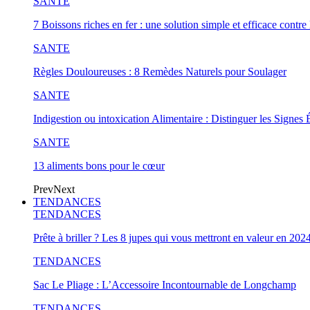
SANTE
7 Boissons riches en fer : une solution simple et efficace contre 
SANTE
Règles Douloureuses : 8 Remèdes Naturels pour Soulager
SANTE
Indigestion ou intoxication Alimentaire : Distinguer les Signes 
SANTE
13 aliments bons pour le cœur
Prev
Next
TENDANCES
TENDANCES
Prête à briller ? Les 8 jupes qui vous mettront en valeur en 202
TENDANCES
Sac Le Pliage : L’Accessoire Incontournable de Longchamp
TENDANCES