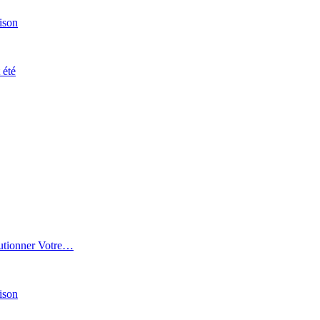
ison
 été
lutionner Votre…
ison