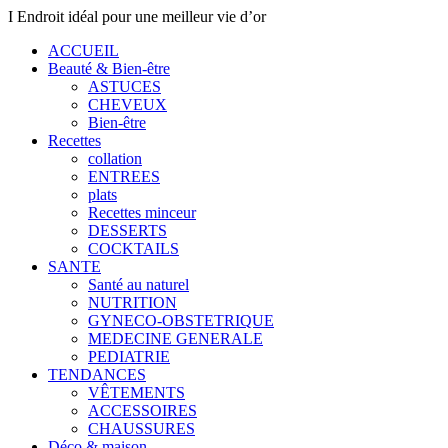
I Endroit idéal pour une meilleur vie d’or
ACCUEIL
Beauté & Bien-être
ASTUCES
CHEVEUX
Bien-être
Recettes
collation
ENTREES
plats
Recettes minceur
DESSERTS
COCKTAILS
SANTE
Santé au naturel
NUTRITION
GYNECO-OBSTETRIQUE
MEDECINE GENERALE
PEDIATRIE
TENDANCES
VÊTEMENTS
ACCESSOIRES
CHAUSSURES
Déco & maison