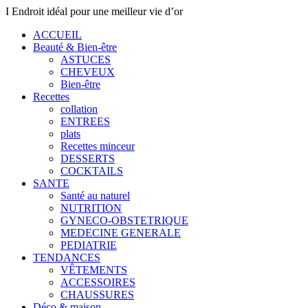
I Endroit idéal pour une meilleur vie d’or
ACCUEIL
Beauté & Bien-être
ASTUCES
CHEVEUX
Bien-être
Recettes
collation
ENTREES
plats
Recettes minceur
DESSERTS
COCKTAILS
SANTE
Santé au naturel
NUTRITION
GYNECO-OBSTETRIQUE
MEDECINE GENERALE
PEDIATRIE
TENDANCES
VÊTEMENTS
ACCESSOIRES
CHAUSSURES
Déco & maison