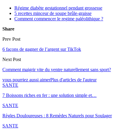
Régime diabète gestationnel pendant grossesse
5 recettes minceur de soupe brûle-graisse
Comment commencer le regime paléolithique ?
Share
Prev Post
6 façons de gagner de l’argent sur TikTok
Next Post
Comment maigrir vite du ventre naturellement sans sport?
vous pourriez aussi aimer
Plus d'articles de l'auteur
SANTE
7 Boissons riches en fer : une solution simple et…
SANTE
Règles Douloureuses : 8 Remèdes Naturels pour Soulager
SANTE