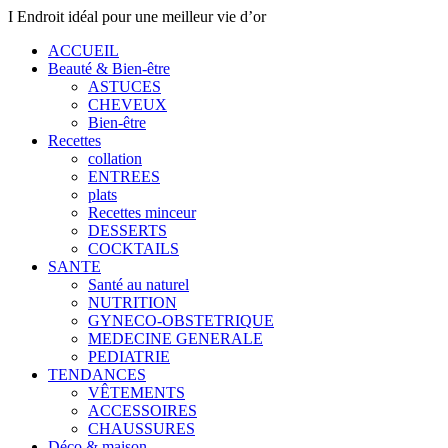
I Endroit idéal pour une meilleur vie d’or
ACCUEIL
Beauté & Bien-être
ASTUCES
CHEVEUX
Bien-être
Recettes
collation
ENTREES
plats
Recettes minceur
DESSERTS
COCKTAILS
SANTE
Santé au naturel
NUTRITION
GYNECO-OBSTETRIQUE
MEDECINE GENERALE
PEDIATRIE
TENDANCES
VÊTEMENTS
ACCESSOIRES
CHAUSSURES
Déco & maison