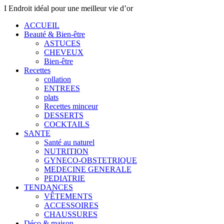
I Endroit idéal pour une meilleur vie d’or
ACCUEIL
Beauté & Bien-être
ASTUCES
CHEVEUX
Bien-être
Recettes
collation
ENTREES
plats
Recettes minceur
DESSERTS
COCKTAILS
SANTE
Santé au naturel
NUTRITION
GYNECO-OBSTETRIQUE
MEDECINE GENERALE
PEDIATRIE
TENDANCES
VÊTEMENTS
ACCESSOIRES
CHAUSSURES
Déco & maison