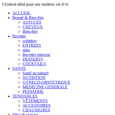
I Endroit idéal pour une meilleur vie d’or
ACCUEIL
Beauté & Bien-être
ASTUCES
CHEVEUX
Bien-être
Recettes
collation
ENTREES
plats
Recettes minceur
DESSERTS
COCKTAILS
SANTE
Santé au naturel
NUTRITION
GYNECO-OBSTETRIQUE
MEDECINE GENERALE
PEDIATRIE
TENDANCES
VÊTEMENTS
ACCESSOIRES
CHAUSSURES
Déco & maison