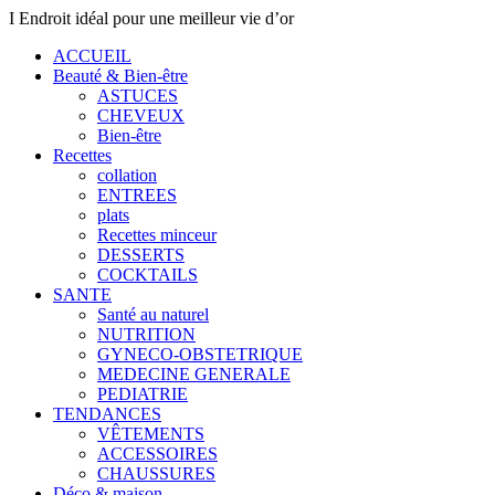
I Endroit idéal pour une meilleur vie d’or
ACCUEIL
Beauté & Bien-être
ASTUCES
CHEVEUX
Bien-être
Recettes
collation
ENTREES
plats
Recettes minceur
DESSERTS
COCKTAILS
SANTE
Santé au naturel
NUTRITION
GYNECO-OBSTETRIQUE
MEDECINE GENERALE
PEDIATRIE
TENDANCES
VÊTEMENTS
ACCESSOIRES
CHAUSSURES
Déco & maison