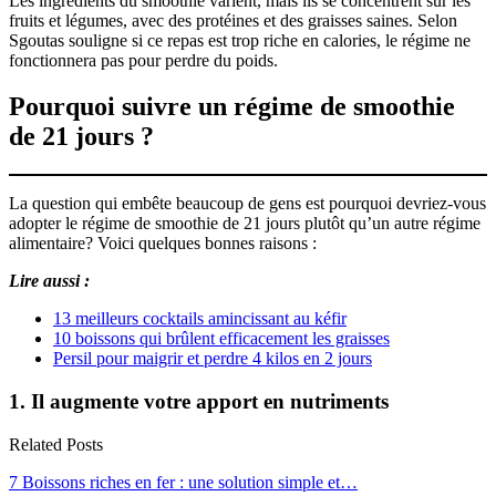
Les ingrédients du smoothie varient, mais ils se concentrent sur les
fruits et légumes, avec des protéines et des graisses saines. Selon
Sgoutas souligne si ce repas est trop riche en calories, le régime ne
fonctionnera pas pour perdre du poids.
Pourquoi suivre un régime de smoothie
de 21 jours ?
La question qui embête beaucoup de gens est pourquoi devriez-vous
adopter le régime de smoothie de 21 jours plutôt qu’un autre régime
alimentaire? Voici quelques bonnes raisons :
Lire aussi :
13 meilleurs cocktails amincissant au kéfir
10 boissons qui brûlent efficacement les graisses
Persil pour maigrir et perdre 4 kilos en 2 jours
1. Il augmente votre apport en nutriments
Related Posts
7 Boissons riches en fer : une solution simple et…