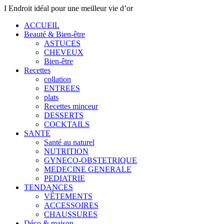
I Endroit idéal pour une meilleur vie d’or
ACCUEIL
Beauté & Bien-être
ASTUCES
CHEVEUX
Bien-être
Recettes
collation
ENTREES
plats
Recettes minceur
DESSERTS
COCKTAILS
SANTE
Santé au naturel
NUTRITION
GYNECO-OBSTETRIQUE
MEDECINE GENERALE
PEDIATRIE
TENDANCES
VÊTEMENTS
ACCESSOIRES
CHAUSSURES
Déco & maison