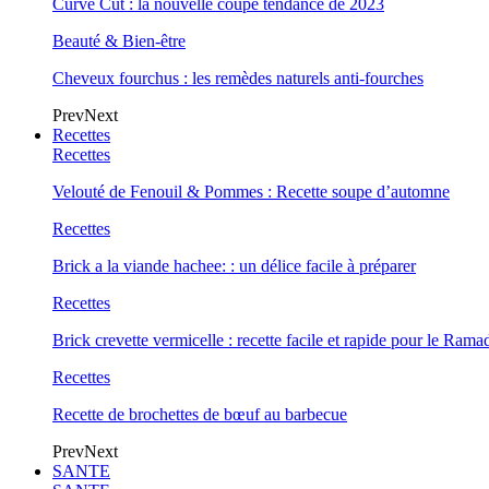
Curve Cut : la nouvelle coupe tendance de 2023
Beauté & Bien-être
Cheveux fourchus : les remèdes naturels anti-fourches
Prev
Next
Recettes
Recettes
Velouté de Fenouil & Pommes : Recette soupe d’automne
Recettes
Brick a la viande hachee: : un délice facile à préparer
Recettes
Brick crevette vermicelle : recette facile et rapide pour le Rama
Recettes
Recette de brochettes de bœuf au barbecue
Prev
Next
SANTE