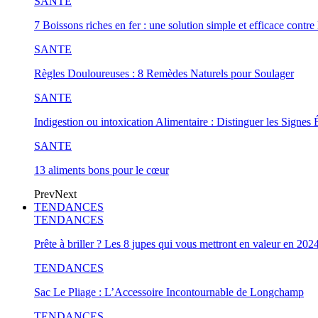
SANTE
7 Boissons riches en fer : une solution simple et efficace contre 
SANTE
Règles Douloureuses : 8 Remèdes Naturels pour Soulager
SANTE
Indigestion ou intoxication Alimentaire : Distinguer les Signes 
SANTE
13 aliments bons pour le cœur
Prev
Next
TENDANCES
TENDANCES
Prête à briller ? Les 8 jupes qui vous mettront en valeur en 202
TENDANCES
Sac Le Pliage : L’Accessoire Incontournable de Longchamp
TENDANCES