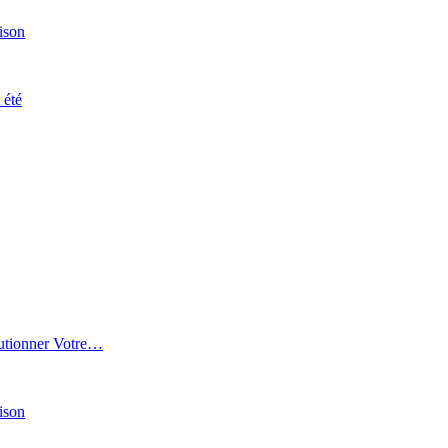
ison
 été
lutionner Votre…
ison