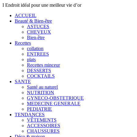
I Endroit idéal pour une meilleur vie d’or
ACCUEIL
Beauté & Bien-être
ASTUCES
CHEVEUX
Bien-être
Recettes
collation
ENTREES
plats
Recettes minceur
DESSERTS
COCKTAILS
SANTE
Santé au naturel
NUTRITION
GYNECO-OBSTETRIQUE
MEDECINE GENERALE
PEDIATRIE
TENDANCES
VÊTEMENTS
ACCESSOIRES
CHAUSSURES
Déco & maison