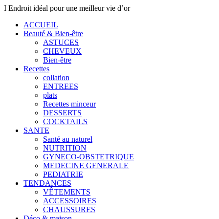
I Endroit idéal pour une meilleur vie d’or
ACCUEIL
Beauté & Bien-être
ASTUCES
CHEVEUX
Bien-être
Recettes
collation
ENTREES
plats
Recettes minceur
DESSERTS
COCKTAILS
SANTE
Santé au naturel
NUTRITION
GYNECO-OBSTETRIQUE
MEDECINE GENERALE
PEDIATRIE
TENDANCES
VÊTEMENTS
ACCESSOIRES
CHAUSSURES
Déco & maison